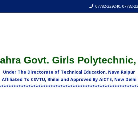
07782-229240, 07782-2
hra Govt. Girls Polytechnic,
Under The Directorate of Technical Education, Nava Raipur
Affiliated To CSVTU, Bhilai and Approved By AICTE, New Delhi
********************************************************