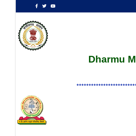
Dharmu Ma
************************