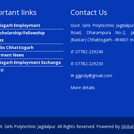
rtant links
Contact Us
Govt. Girls Polytechnic Jagdalpur
isgarh Employment
Road, Dharampura No-2, Ja
Scholarship/Fellowship
(Bastar) Chhattisgarh- 494001 In
es
obs Chhattisgarh
✆ 07782-229240
yment News
isgarh Employment Exchange
✆ 07782-229230
.U
✉
ggpoly@gmail.com
More details
. Girls Polytechnic Jagdalpur. All Rights Reserved. Powered By
Global