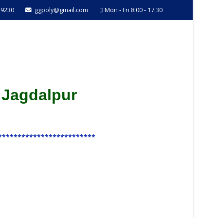
29230
ggpoly@gmail.com
Mon - Fri 8:00 - 17:30
 Jagdalpur
*************************