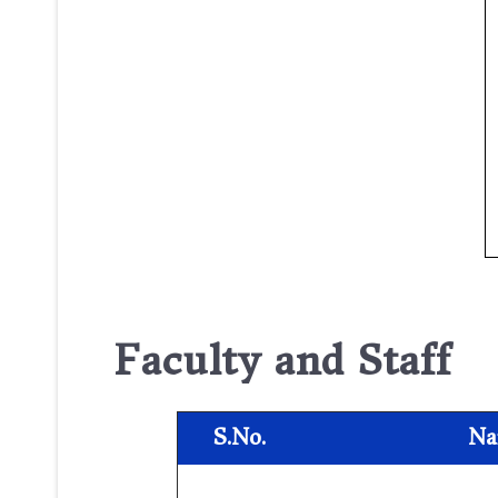
Faculty and Staff
S.No.
Na