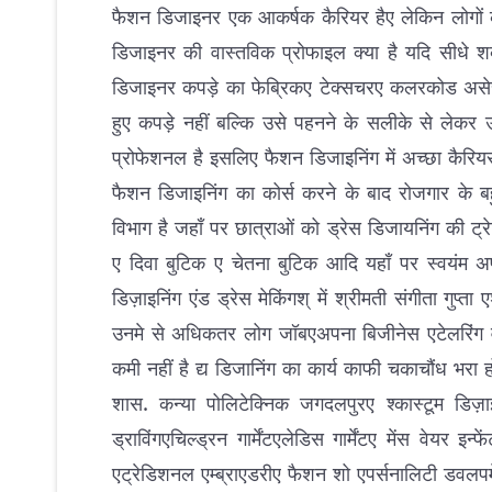
फैशन डिजाइनर एक आकर्षक कैरियर हैए लेकिन लोगों की
डिजाइनर की वास्तविक प्रोफाइल क्या है यदि सीधे शब
डिजाइनर कपड़े का फेब्रिकए टेक्सचरए कलरकोड असेस
हुए कपड़े नहीं बल्कि उसे पहनने के सलीके से लेकर उ
प्रोफेशनल है इसलिए फैशन डिजाइनिंग में अच्छा कैरिय
फैशन डिजाइनिंग का कोर्स करने के बाद रोजगार के बहुं
विभाग है जहाँ पर छात्राओं को ड्रेस डिजायनिंग की ट्र
ए दिवा बुटिक ए चेतना बुटिक आदि यहाँ पर स्वयंम अपन
डिज़ाइनिंग एंड ड्रेस मेकिंगश् में श्रीमती संगीता गुप्ता 
उनमे से अधिकतर लोग जॉबएअपना बिजीनेस एटेलरिंग वर्
कमी नहीं है द्य डिजानिंग का कार्य काफी चकाचौंध भरा ह
शास. कन्या पोलिटेक्निक जगदलपुरए श्कास्टूम डिज़ाइन
ड्राविंगएचिल्ड्रन गार्मेंटएलेडिस गार्मेंटए मेंस वेयर इ
एट्रेडिशनल एम्ब्राएडरीए फैशन शो एपर्सनालिटी डवलपमे