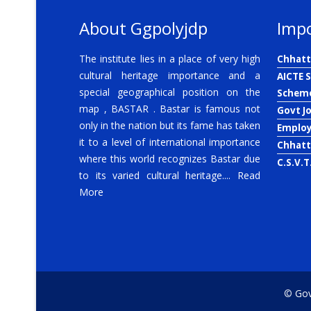
About Ggpolyjdp
Impo
The institute lies in a place of very high
Chhatt
cultural heritage importance and a
AICTE 
special geographical position on the
Schem
map , BASTAR . Bastar is famous not
Govt J
only in the nation but its fame has taken
Emplo
it to a level of international importance
Chhatt
where this world recognizes Bastar due
C.S.V.T
to its varied cultural heritage....
Read
More
©
Govt