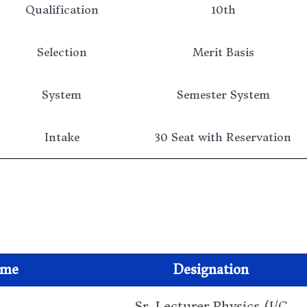
Qualification
10th
Selection
Merit Basis
System
Semester System
Intake
30 Seat with Reservation
me
Designation
Sr. Lecturer Physics (I/C